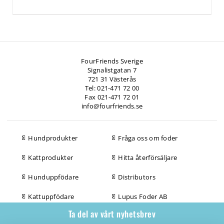
FourFriends Sverige
Signalistgatan 7
721 31 Västerås
Tel: 021-471 72 00
Fax 021-471 72 01
info@fourfriends.se
Hundprodukter
Fråga oss om foder
Kattprodukter
Hitta återförsäljare
Hunduppfödare
Distributors
Kattuppfödare
Lupus Foder AB
Ta del av vårt nyhetsbrev
Jägare
Kontakta oss