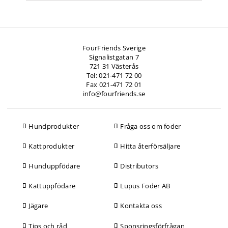
FourFriends Sverige
Signalistgatan 7
721 31 Västerås
Tel: 021-471 72 00
Fax 021-471 72 01
info@fourfriends.se
Hundprodukter
Fråga oss om foder
Kattprodukter
Hitta återförsäljare
Hunduppfödare
Distributors
Kattuppfödare
Lupus Foder AB
Jägare
Kontakta oss
Tips och råd
Sponsringsförfrågan