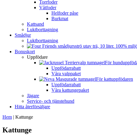
Torrfoder
Våtfoder
Helfoder påse
Burkmat
Kattsand
Luktborttagning
Smådjur
Luktborttagning
Bonuskort
Uppfödare
För hunduppföd
Uppfödarrabatt
Våra valppaket
För kattuppfödaren
Uppfödarrabatt
Våra kattungepaket
Jägare
Service- och tjänstehund
Hitta återförsäljare
Hem
|
Kattunge
Kattunge