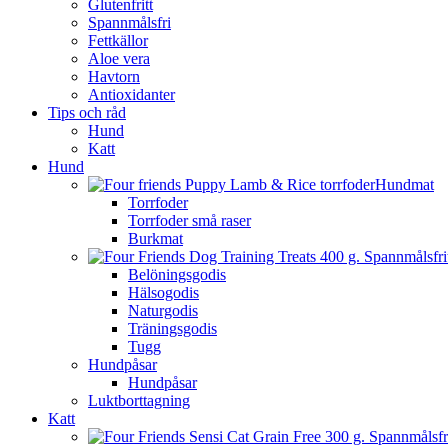
Glutenfritt
Spannmålsfri
Fettkällor
Aloe vera
Havtorn
Antioxidanter
Tips och råd
Hund
Katt
Hund
Hundmat
Torrfoder
Torrfoder små raser
Burkmat
Belöningsgodis
Hälsogodis
Naturgodis
Träningsgodis
Tugg
Hundpåsar
Hundpåsar
Luktborttagning
Katt