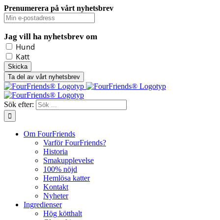
Prenumerera på vårt nyhetsbrev
Jag vill ha nyhetsbrev om
Hund
Katt
Ta del av vårt nyhetsbrev
Sök efter:
Om FourFriends
Varför FourFriends?
Historia
Smakupplevelse
100% nöjd
Hemlösa katter
Kontakt
Nyheter
Ingredienser
Hög kötthalt