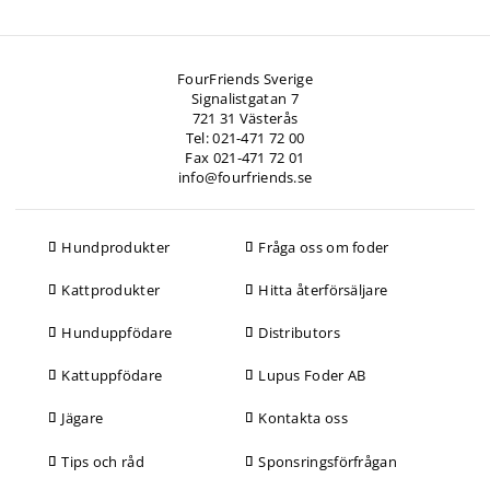
FourFriends Sverige
Signalistgatan 7
721 31 Västerås
Tel: 021-471 72 00
Fax 021-471 72 01
info@fourfriends.se
Hundprodukter
Fråga oss om foder
Kattprodukter
Hitta återförsäljare
Hunduppfödare
Distributors
Kattuppfödare
Lupus Foder AB
Jägare
Kontakta oss
Tips och råd
Sponsringsförfrågan