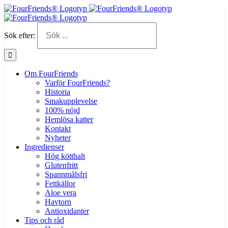
Sök efter:
Om FourFriends
Varför FourFriends?
Historia
Smakupplevelse
100% nöjd
Hemlösa katter
Kontakt
Nyheter
Ingredienser
Hög kötthalt
Glutenfritt
Spannmålsfri
Fettkällor
Aloe vera
Havtorn
Antioxidanter
Tips och råd