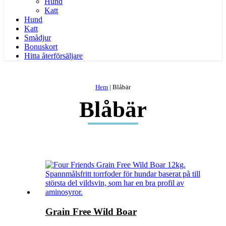
Hund
Katt
Hund
Katt
Smådjur
Bonuskort
Hitta återförsäljare
Hem
|
Blåbär
Blåbär
Grain Free Wild Boar