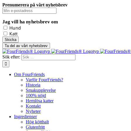
Prenumerera på vårt nyhetsbrev
Jag vill ha nyhetsbrev om
Hund
Katt
Ta del av vårt nyhetsbrev
Sök efter:
Om FourFriends
Varför FourFriends?
Historia
Smakupplevelse
100% nöjd
Hemlösa katter
Kontakt
Nyheter
Ingredienser
Hög kötthalt
Glutenfritt