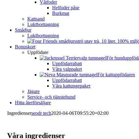
Våtfoder
Helfoder påse
Burkmat
Kattsand
Luktborttagning
Smådjur
Luktborttagning
Bonuskort
Uppfödare
För hunduppföd
Uppfödarrabatt
Våra valppaket
För kattuppfödaren
Uppfödarrabatt
Våra kattungepaket
Jägare
Service- och tjänstehund
Hitta återförsäljare
Ingredienser
seodr tech
2020-04-06T09:55:20+02:00
Våra ingredienser