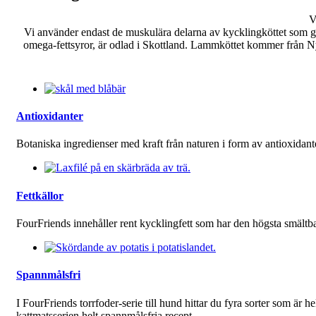
V
Vi använder endast de muskulära delarna av kycklingköttet som ge
omega-fettsyror, är odlad i Skottland. Lammköttet kommer från N
Antioxidanter
Botaniska ingredienser med kraft från naturen i form av antioxidan
Fettkällor
FourFriends innehåller rent kycklingfett som har den högsta smältba
Spannmålsfri
I FourFriends torrfoder-serie till hund hittar du fyra sorter som är 
kattmatsserien helt spannmålsfria recept.