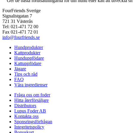
Ger de bästa förutsättningarna för din hund eller katt att utveckla smi
FourFriends Sverige
Signalistgatan 7
721 31 Västerås
Tel: 021-471 72 00
Fax 021-471 72 01
info@fourfriends.se
Hundprodukter
Kattprodukter
Hunduppfödare
Kattuppfödare
Jägare
Tips och råd
FAQ
Våra ingredienser
Fråga oss om foder
Hitta återförsäljare
Distributors
Lupus Foder AB
Kontakta oss
Sponsringsförfrågan
Integritetspolicy
Bonuskort