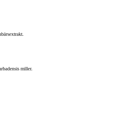
nbärsextrakt.
rbadensis miller.