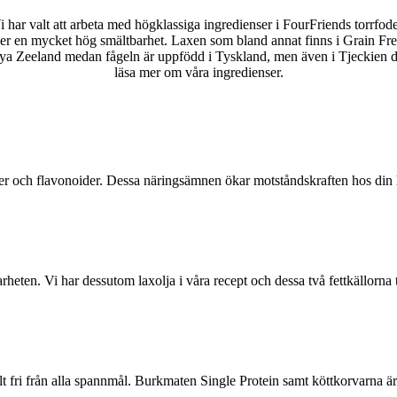
i har valt att arbeta med högklassiga ingredienser i FourFriends torrfode
r en mycket hög smältbarhet. Laxen som bland annat finns i Grain Free S
ya Zeeland medan fågeln är uppfödd i Tyskland, men även i Tjeckien dä
läsa mer om våra ingredienser.
ter och flavonoider. Dessa näringsämnen ökar motståndskraften hos din 
rheten. Vi har dessutom laxolja i våra recept och dessa två fettkällorna
helt fri från alla spannmål. Burkmaten Single Protein samt köttkorvarna är