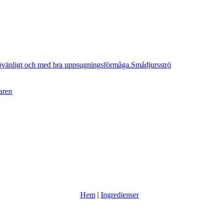
Smådjursströ
aren
Hem
|
Ingredienser