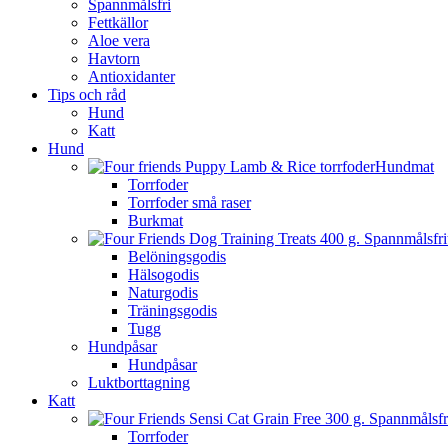
Spannmålsfri
Fettkällor
Aloe vera
Havtorn
Antioxidanter
Tips och råd
Hund
Katt
Hund
Hundmat
Torrfoder
Torrfoder små raser
Burkmat
Belöningsgodis
Hälsogodis
Naturgodis
Träningsgodis
Tugg
Hundpåsar
Hundpåsar
Luktborttagning
Katt
Torrfoder