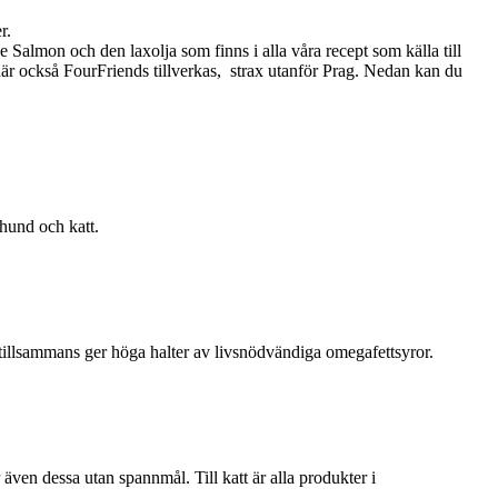
r.
almon och den laxolja som finns i alla våra recept som källa till
r också FourFriends tillverkas, strax utanför Prag. Nedan kan du
hund och katt.
 tillsam­mans ger höga halter av livsnödvändiga omegafettsyror.
 även dessa utan spannmål. Till katt är alla produkter i